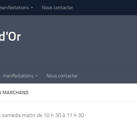
manifestations
Nous contacter
d'Or
manifestations
Nous contacter
N MARCHAND
s samedis matin de 10 h 30 à 11 h 30