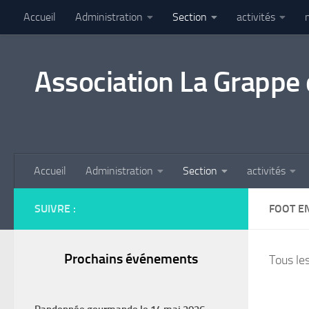
Accueil
Administration
Section
activités
Skip to content
Association La Grappe 
Accueil
Administration
Section
activités
SUIVRE :
FOOT E
Prochains événements
Tous le